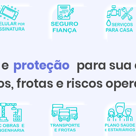
s
e
proteção
para sua
s, frotas e riscos ope