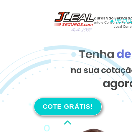
Corretora de Seguros São Bernardo
◄ VEICU
Financiamento e Consórcio Porto 
JLeal Corr
Tenha
de
na sua cotaçã
agor
COTE GRÁTIS!
o