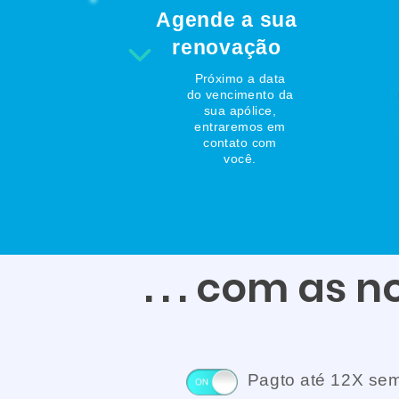
Agende a sua
renovação
Próximo a data
do vencimento da
sua apólice,
entraremos em
contato com
você.
. . . com as 
Pagto até 12X sem