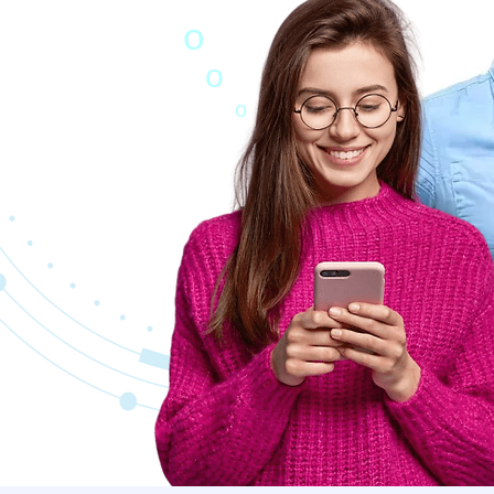
o
o
o
?