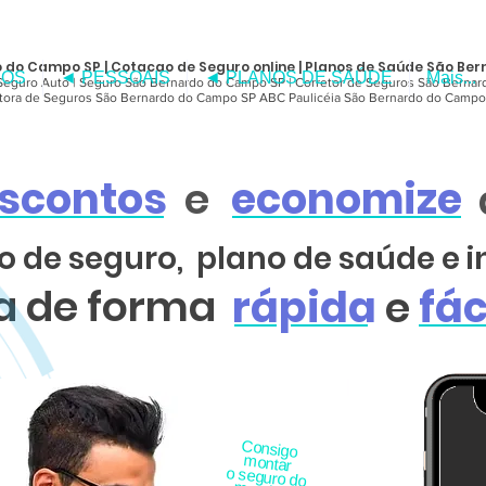
 do Campo SP | Cotacao de Seguro online | Planos de Saúde São Be
LOS
◄ PESSOAIS
◄ PLANOS DE SAÚDE
Mais...
Seguro Auto | Seguro São Bernardo do Campo SP | Corretor de Seguros São Bernar
etora de Seguros São Bernardo do Campo SP ABC Paulicéia São Bernardo do Campo
scontos
e
economize
o de seguro,
plano de saúde e 
a de forma
rápida
e
fác
Consigo
montar
o seguro do