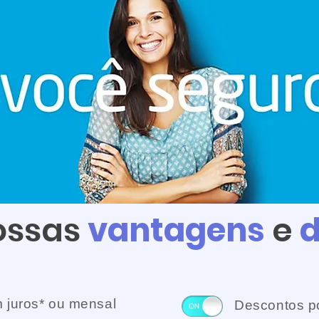
e tra
nossas
vantagens
e
d
 juros* ou mensal
Descontos p