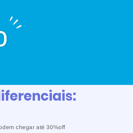
sobre nós
nquilo
iferenciais:
odem chegar até 30%off