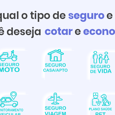
ual o tipo de
seguro
e
cotar
e
econo
ê deseja