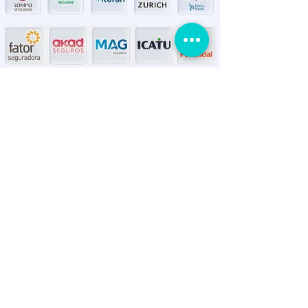
Agende a sua renovação
Próximo a data do
vencimento da sua
apólice, entraremos
com contato com você.