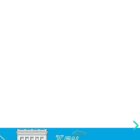
SEGURO BENS
SE
PE
AUTOMÓVEIS
RASTREADOR COM
SAÚD
SEGURO
VIDA
FROTAS
PREV
TRANSPORTE
ODO
MARÍTIMO
VIAG
AERONÁUTICO
RC P
EQUIPAMENTOS
ACID
EMPRESARIAL
CONDOMÍNIO
RESIDENCIAL