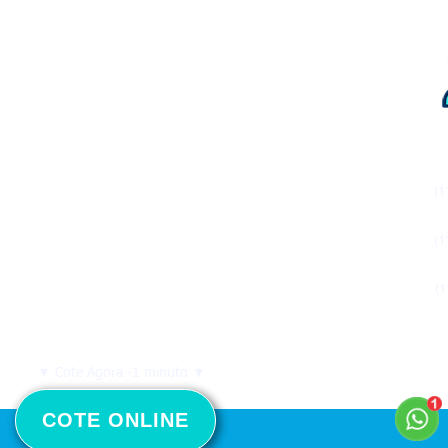
GURO
DEMAIS RAMOS
SSOAS
CARRO FÁCIL
E
GARANTIA
CRÉDITO
IDÊNCIA
FINANCIAMENTO
NTOLÓGIO
(
CONSÓRCIO
EM
CRÉDITO
ROFISSIONAL
(
RURAL
ENTES PESSOAIS
SEGURO ALUGUEL
(
▼ Cote Agora -1 minuto ▼
COTE ONLINE