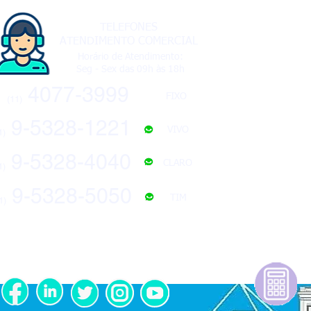
TELEFONES
ATENDIMENTO COMERCIAL
Horário de Atendimento:
Seg - Sex das 09h às 18h
4077-3999
FIXO
(11)
9-5328-1221
VIVO
11)
9-5328-4040
CLARO
11)
9-5328-5050
TIM
11)