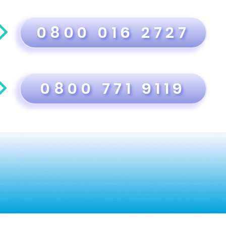
0800 016 2727
0800 771 9119