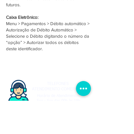
futuros.
Caixa Eletrônico:
Menu > Pagamentos > Débito automático >
Autorização de Débito Automático >
Selecione o Débito digitando o número da
“opção” > Autorizar todos os débitos
deste identificador.
TELEFONES
ATENDIMENTO COMERCIAL
Horário de Atendimento:
Seg - Sex das 09h às 18h
4077-3999
FIXO
(11)
9-5328-1221
VIVO
(11)